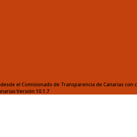
desde el Comisionado de Transparencia de Canarias con ca
anarias
·
Versión
10.1.7