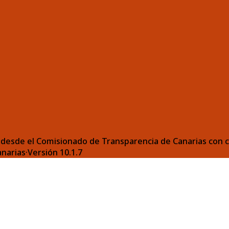
desde el Comisionado de Transparencia de Canarias con ca
anarias
·
Versión
10.1.7